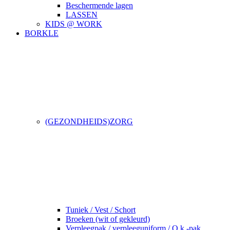
Beschermende lagen
LASSEN
KIDS @ WORK
BORKLE
(GEZONDHEIDS)ZORG
Tuniek / Vest / Schort
Broeken (wit of gekleurd)
Verpleegpak / verpleeguniform / O.k.-pak