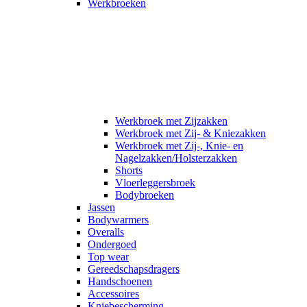
Werkbroeken
Werkbroek met Zijzakken
Werkbroek met Zij- & Kniezakken
Werkbroek met Zij-, Knie- en
Nagelzakken/Holsterzakken
Shorts
Vloerleggersbroek
Bodybroeken
Jassen
Bodywarmers
Overalls
Ondergoed
Top wear
Gereedschapsdragers
Handschoenen
Accessoires
Kniebescherming