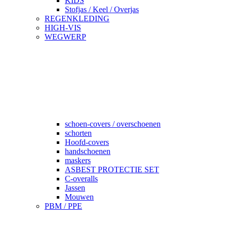
KIDS
Stofjas / Keel / Overjas
REGENKLEDING
HIGH-VIS
WEGWERP
schoen-covers / overschoenen
schorten
Hoofd-covers
handschoenen
maskers
ASBEST PROTECTIE SET
C-overalls
Jassen
Mouwen
PBM / PPE