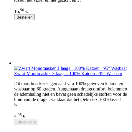
tussen het vizier en het gezicht en…
50
16,
€
Bestellen
Zwart Mondmasker 3-laags - 100% Katoen - 95° Wasbaar
Dit mondmasker is gemaakt van 100% geweven katoen en
wasbaar op 60 graden. Aangenaam draagcomfort, belemmert
de ademhaling niet en bevat geen schadelijke stoffen voor de
huid van de drager, vandaar dat het Oeko-tex 100 klasse 1
is…
95
4,
€
Uitverkocht