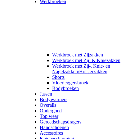
Werkbroeken
Werkbroek met Zijzakken
Werkbroek met Zij- & Kniezakken
Werkbroek met Zij-, Knie- en
Nagelzakken/Holsterzakken
Shorts
Vloerleggersbroek
Bodybroeken
Jassen
Bodywarmers
Overalls
Ondergoed
Top wear
Gereedschapsdragers
Handschoenen
Accessoires
Kniebescherming