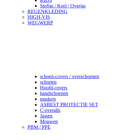
KIDS
Stofjas / Keel / Overjas
REGENKLEDING
HIGH-VIS
WEGWERP
schoen-covers / overschoenen
schorten
Hoofd-covers
handschoenen
maskers
ASBEST PROTECTIE SET
C-overalls
Jassen
Mouwen
PBM / PPE