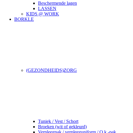
Beschermende lagen
LASSEN
KIDS @ WORK
BORKLE
(GEZONDHEIDS)ZORG
Tuniek / Vest / Schort
Broeken (wit of gekleurd)
Verpleegpak / verpleeguniform / O.k.-pak