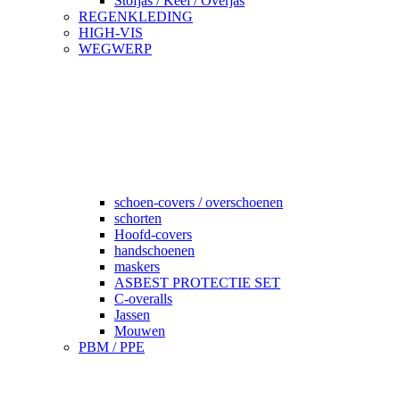
Stofjas / Keel / Overjas
REGENKLEDING
HIGH-VIS
WEGWERP
schoen-covers / overschoenen
schorten
Hoofd-covers
handschoenen
maskers
ASBEST PROTECTIE SET
C-overalls
Jassen
Mouwen
PBM / PPE