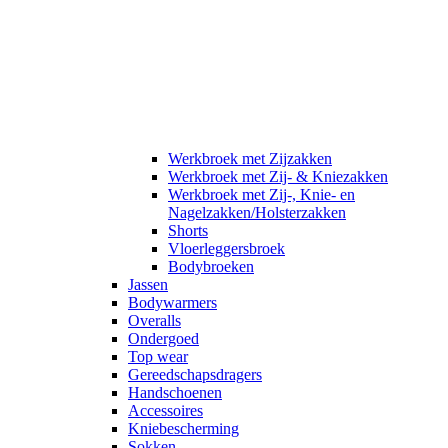
Werkbroek met Zijzakken
Werkbroek met Zij- & Kniezakken
Werkbroek met Zij-, Knie- en
Nagelzakken/Holsterzakken
Shorts
Vloerleggersbroek
Bodybroeken
Jassen
Bodywarmers
Overalls
Ondergoed
Top wear
Gereedschapsdragers
Handschoenen
Accessoires
Kniebescherming
Sokken