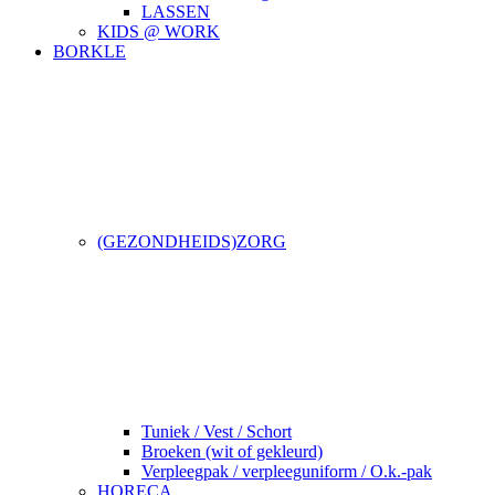
LASSEN
KIDS @ WORK
BORKLE
(GEZONDHEIDS)ZORG
Tuniek / Vest / Schort
Broeken (wit of gekleurd)
Verpleegpak / verpleeguniform / O.k.-pak
HORECA