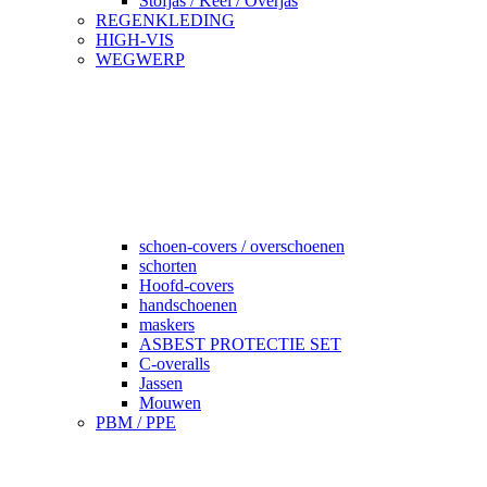
Stofjas / Keel / Overjas
REGENKLEDING
HIGH-VIS
WEGWERP
schoen-covers / overschoenen
schorten
Hoofd-covers
handschoenen
maskers
ASBEST PROTECTIE SET
C-overalls
Jassen
Mouwen
PBM / PPE