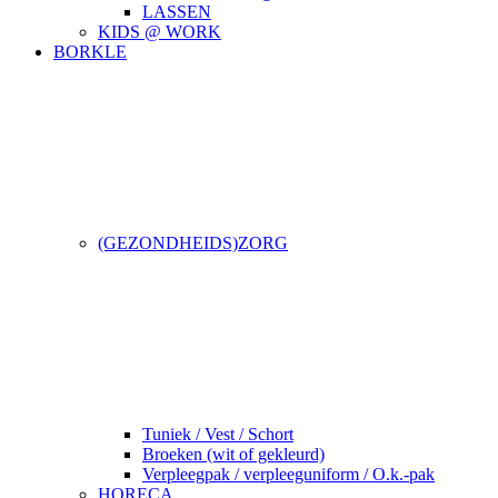
LASSEN
KIDS @ WORK
BORKLE
(GEZONDHEIDS)ZORG
Tuniek / Vest / Schort
Broeken (wit of gekleurd)
Verpleegpak / verpleeguniform / O.k.-pak
HORECA