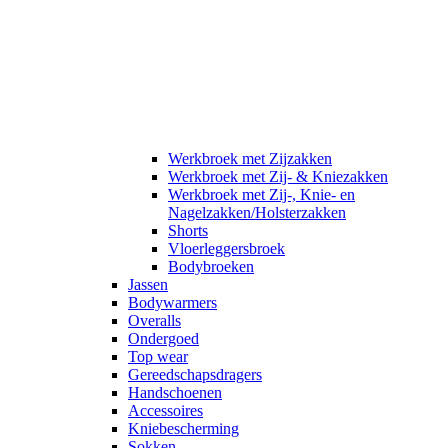
Werkbroek met Zijzakken
Werkbroek met Zij- & Kniezakken
Werkbroek met Zij-, Knie- en
Nagelzakken/Holsterzakken
Shorts
Vloerleggersbroek
Bodybroeken
Jassen
Bodywarmers
Overalls
Ondergoed
Top wear
Gereedschapsdragers
Handschoenen
Accessoires
Kniebescherming
Sokken