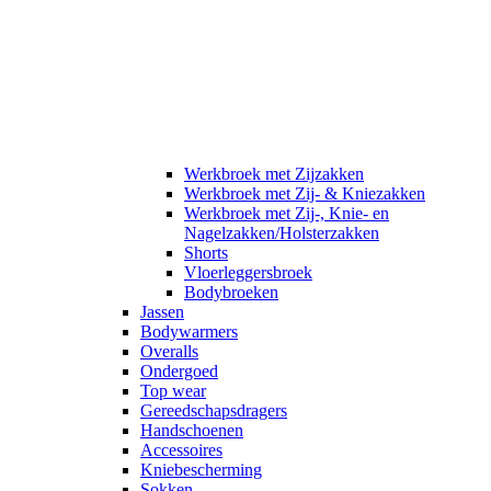
Werkbroek met Zijzakken
Werkbroek met Zij- & Kniezakken
Werkbroek met Zij-, Knie- en
Nagelzakken/Holsterzakken
Shorts
Vloerleggersbroek
Bodybroeken
Jassen
Bodywarmers
Overalls
Ondergoed
Top wear
Gereedschapsdragers
Handschoenen
Accessoires
Kniebescherming
Sokken