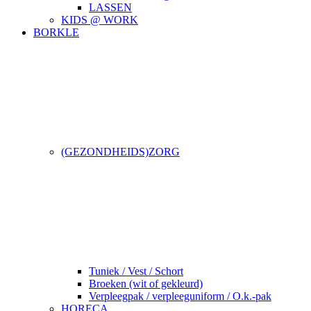
LASSEN
KIDS @ WORK
BORKLE
(GEZONDHEIDS)ZORG
Tuniek / Vest / Schort
Broeken (wit of gekleurd)
Verpleegpak / verpleeguniform / O.k.-pak
HORECA