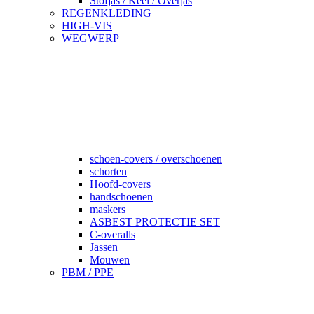
Stofjas / Keel / Overjas
REGENKLEDING
HIGH-VIS
WEGWERP
schoen-covers / overschoenen
schorten
Hoofd-covers
handschoenen
maskers
ASBEST PROTECTIE SET
C-overalls
Jassen
Mouwen
PBM / PPE