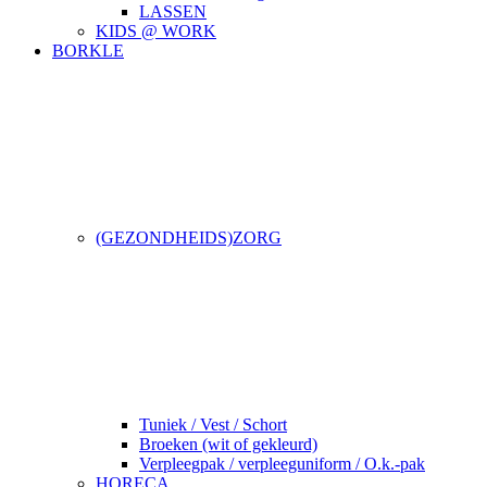
LASSEN
KIDS @ WORK
BORKLE
(GEZONDHEIDS)ZORG
Tuniek / Vest / Schort
Broeken (wit of gekleurd)
Verpleegpak / verpleeguniform / O.k.-pak
HORECA