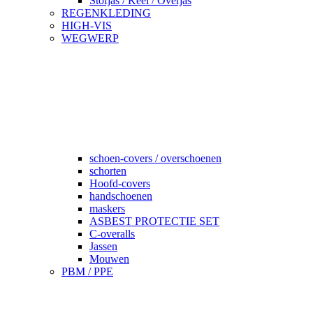
Stofjas / Keel / Overjas
REGENKLEDING
HIGH-VIS
WEGWERP
schoen-covers / overschoenen
schorten
Hoofd-covers
handschoenen
maskers
ASBEST PROTECTIE SET
C-overalls
Jassen
Mouwen
PBM / PPE