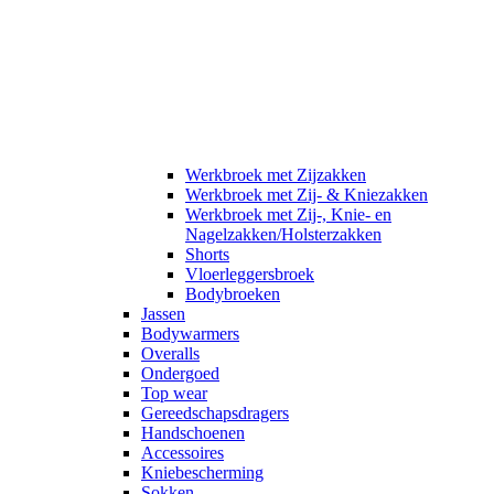
Werkbroek met Zijzakken
Werkbroek met Zij- & Kniezakken
Werkbroek met Zij-, Knie- en
Nagelzakken/Holsterzakken
Shorts
Vloerleggersbroek
Bodybroeken
Jassen
Bodywarmers
Overalls
Ondergoed
Top wear
Gereedschapsdragers
Handschoenen
Accessoires
Kniebescherming
Sokken